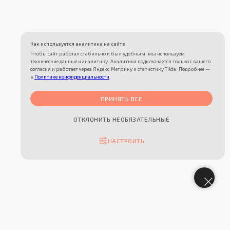
Как используется аналитика на сайте
Чтобы сайт работал стабильно и был удобным, мы используем
технические данные и аналитику. Аналитика подключается только с вашего
согласия и работает через Яндекс.Метрику и статистику Tilda. Подробнее —
ПРИМЕР
в
Политике конфиденциальности
.
ПРИМЕНЕНИЯ СТИЛЯ
ПРИНЯТЬ ВСЕ
ОТКЛОНИТЬ НЕОБЯЗАТЕЛЬНЫЕ
НАСТРОИТЬ