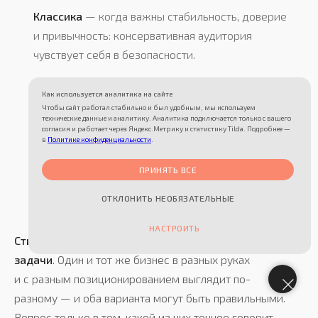
Классика
— когда важны стабильность, доверие
и привычность: консервативная аудитория
чувствует себя в безопасности.
Креативная подача
— когда нужно выделиться
Как используется аналитика на сайте
и запомниться: работает там, где конкуренты все
Чтобы сайт работал стабильно и был удобным, мы используем
технические данные и аналитику. Аналитика подключается только с вашего
похожи друг на друга.
согласия и работает через Яндекс.Метрику и статистику Tilda. Подробнее —
в
Политике конфиденциальности
.
Технологичный визуал
— когда важно показать
инновационность и цифровой характер продукта: IT,
ПРИНЯТЬ ВСЕ
стартапы, сервисы.
ОТКЛОНИТЬ НЕОБЯЗАТЕЛЬНЫЕ
НАСТРОИТЬ
Стиль
— это не выбор из меню, а
вывод из понимания
задачи
. Один и тот же бизнес в разных руках
и с разным позиционированием выглядит по-
разному — и оба варианта могут быть правильными.
Вопрос только в том, какой из них точнее говорит