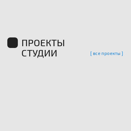
KFC 2.0
Кетогенные бои KFC
ЗАЯВКА НА ПРОЕКТ
TILDA
FIGMA
ZERO
HTML/CSS/JS