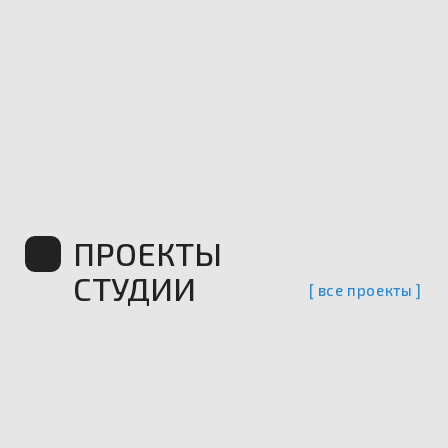
ЗАЯВКА НА ПРОЕКТ
TILDA
FIGMA
ZERO
HTML/CSS/JS
AIOLA
винодельня (Италия)
ЗАЯВКА НА ПРОЕКТ
TILDA
FIGMA
ZERO
HTML/CSS/JS