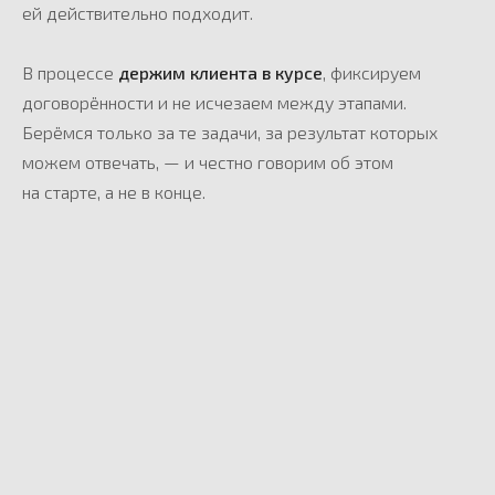
ей действительно подходит.
В процессе
держим клиента в курсе
, фиксируем
договорённости и не исчезаем между этапами.
Берёмся только за те задачи, за результат которых
можем отвечать, — и честно говорим об этом
на старте, а не в конце.
Ottawa Roof
Металлические
крыши (Китай)
ЗАЯВКА НА ПРОЕКТ
FIGMA
UI / UX
МАКЕТЫ
MIKAVA estate
недвижимость (Грузия)