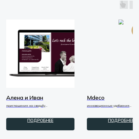
Ве
Алена и Иван
Mdeco
приглашения на свадьбу
инновационные удобрения
приглашения / PDF
презентация / PDF
ПОДРОБНЕЕ
ПОДРОБНЕЕ