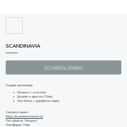
SCANDINAVIA
Артикул:
ОСТАВИТЬ ЗАЯВКУ
Студия маникюра
Лендинг с услугами
Дизайн и верстка (Tilda)
Zero-блоки + доработка кодом
Смотреть проект:
https://scandinavianail.ru/
Тип проекта: Лендинг
Платформа: Tilda