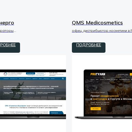
нерго
QMS Medicosmetics
ераторы
офиц. дистрибьютор косметики в 
zero / код
tilda / zero / код
РОБНЕЕ
ПОДРОБНЕЕ