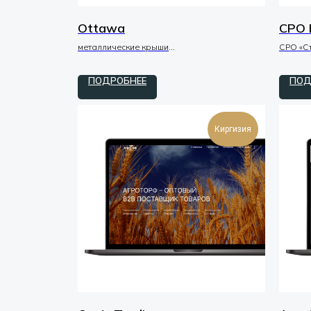
Ottawa
СРО 
металлические крыши
СРО «С
дизайн / макеты / UI-UX
дизайн 
ПОДРОБНЕЕ
ПОД
Киргизия