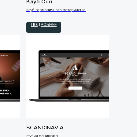
Клуб Она
клуб гармоничного материнства
доработка / tilda / zero
ПОДРОБНЕЕ
SCANDINAVIA
студия маникюра