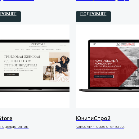
zero
доработка / tilda / zero
РОБНЕЕ
ПОДРОБНЕЕ
Store
ЮнитиСтрой
я одежда оптом
консалтинговое агентство
ка / tilda / zero
дизайн / макеты / UI-UX