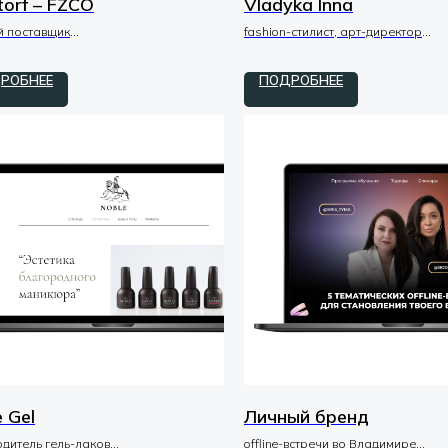
torf – FZCO
Vladyka Inna
й поставщик
fashion-стилист, арт-директор
zero / код
tilda / zero
РОБНЕЕ
ПОДРОБНЕЕ
 Gel
Личный бренд
дитель гель-лаков
offline-встречи во Владимире