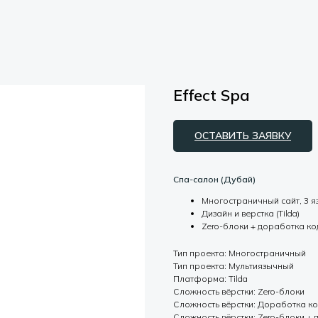
Effect Spa
ОСТАВИТЬ ЗАЯВКУ
Спа-салон (Дубай)
Многостраничный сайт, 3 я
Дизайн и верстка (Tilda)
Zero-блоки + доработка к
Тип проекта: Многостраничный
Тип проекта: Мультиязычный
Платформа: Tilda
Сложность вёрстки: Zero-блоки
Сложность вёрстки: Доработка к
Сложность вёрстки: Zero-блоки +