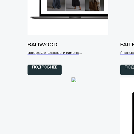
BALIWOOD
FAIT
авторские костюмы и кимоно
Японск
tilda / zero / код
tilda / 
ПОДРОБНЕЕ
ПОД