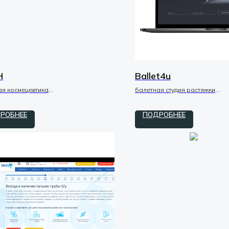
H
Ballet4u
ая космецевтика
балетная студия растяжки
zero / код
tilda / zero / код
РОБНЕЕ
ПОДРОБНЕЕ