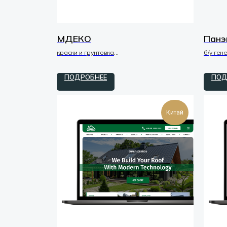
МДЕКО
Панэ
краски и грунтовка
б/у ген
tilda / zero / код
tilda / 
ПОДРОБНЕЕ
ПОД
Китай