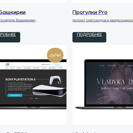
Башкирии
Прогулки Pro
троители Башкирии»
прокат снегоходов и квадроцикло
/ макеты / UI-UX
tilda / zero / код
РОБНЕЕ
ПОДРОБНЕЕ
Дубай