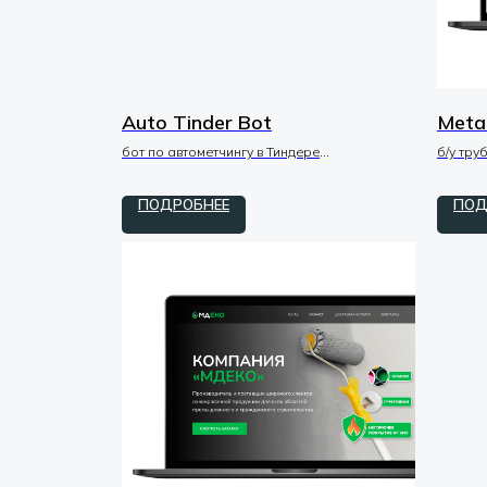
Auto Tinder Bot
Metal
бот по автометчингу в Тиндере
б/у тру
tilda / zero
дизайн 
ПОДРОБНЕЕ
ПОД