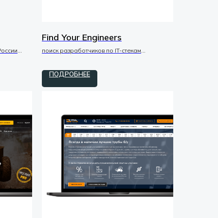
Find Your Engineers
России
поиск разработчиков по IT-стекам
tilda / zero / код
ПОДРОБНЕЕ