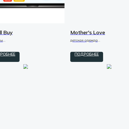
l Buy
Mother's Love
бы
детская одежда
/ макеты / UI-UX
tilda / zero
РОБНЕЕ
ПОДРОБНЕЕ