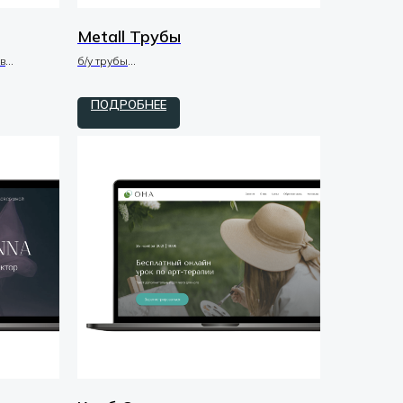
Metall Трубы
в
б/у трубы
дизайн / макеты / UI-UX
ПОДРОБНЕЕ