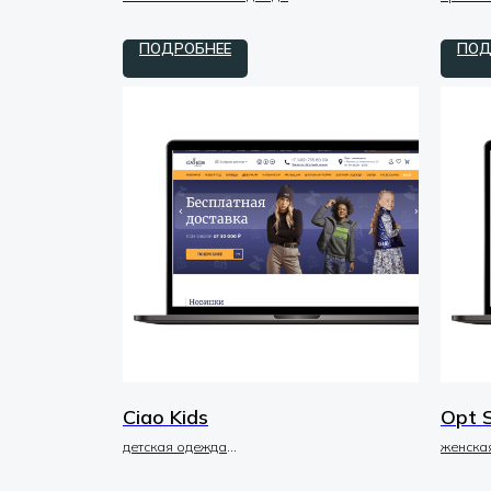
tilda / zero
tilda / 
ПОДРОБНЕЕ
ПОД
Ciao Kids
Opt 
детская одежда
женска
редизайн / макеты / UI-UX
доработ