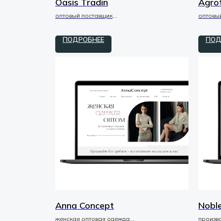
Oasis Tradin
Agro
оптовый поставщик
оптовы
редизайн / tilda / zero / код
tilda / 
ПОДРОБНЕЕ
ПОД
Anna Concept
Noble
женская оптовая одежда
произво